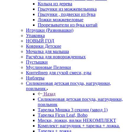
Кольца из дерева
Грызунки из можжевельника
Грызунки , подвески из бука
Ложки можжевеловые
Прорезыватели из бука китай
Игрушки (Развивашки)
Упаковка
НОВЫЙ ГОД
Коврики Детские
Мочалка для малыша
Расчёска для новорожденных
Пустышки
Муслиновые Пеленки
Контейнер для сухой смеси, еды
Ниблеры
Силиконовая детская посуда, нагрудники,
поильник
Назад
Силиконовая детская посуда, нагрудники,
поильник
Тарелка Мишка 3 секции (завод 1)
Тарелка Ficus Leaf, Boho
Миски, ложки, вилки НЕКОМПЛЕКТ
Комплект: нагрудник + тарелка + ложка.
Тарелка + ложка