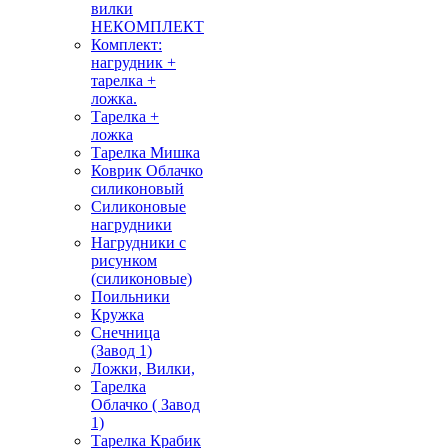
вилки
НЕКОМПЛЕКТ
Комплект:
нагрудник +
тарелка +
ложка.
Тарелка +
ложка
Тарелка Мишка
Коврик Облачко
силиконовый
Силиконовые
нагрудники
Нагрудники с
рисунком
(силиконовые)
Поильники
Кружка
Снечница
(Завод 1)
Ложки, Вилки,
Тарелка
Облачко ( Завод
1)
Тарелка Крабик