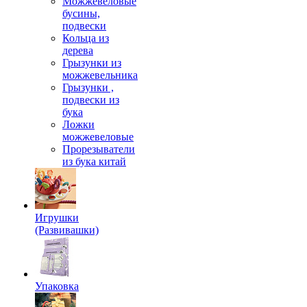
Можжевеловые
бусины,
подвески
Кольца из
дерева
Грызунки из
можжевельника
Грызунки ,
подвески из
бука
Ложки
можжевеловые
Прорезыватели
из бука китай
Игрушки
(Развивашки)
Упаковка