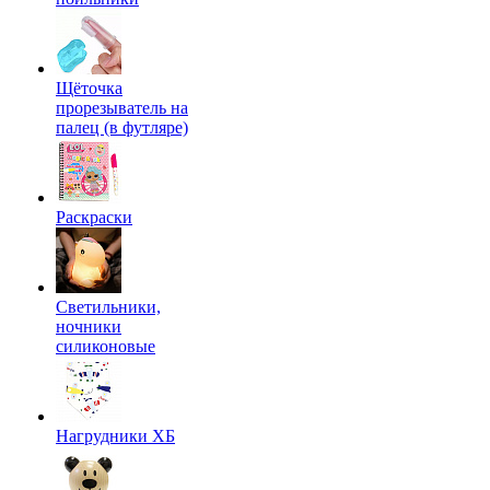
Щёточка
прорезыватель на
палец (в футляре)
Раскраски
Светильники,
ночники
силиконовые
Нагрудники ХБ