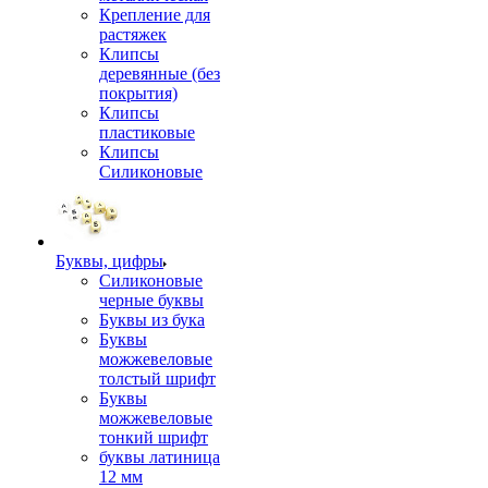
Крепление для
растяжек
Клипсы
деревянные (без
покрытия)
Клипсы
пластиковые
Клипсы
Силиконовые
Буквы, цифры
Силиконовые
черные буквы
Буквы из бука
Буквы
можжевеловые
толстый шрифт
Буквы
можжевеловые
тонкий шрифт
буквы латиница
12 мм