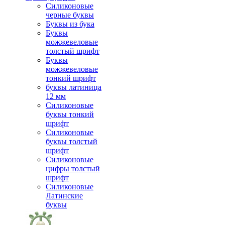
Силиконовые
черные буквы
Буквы из бука
Буквы
можжевеловые
толстый шрифт
Буквы
можжевеловые
тонкий шрифт
буквы латиница
12 мм
Силиконовые
буквы тонкий
шрифт
Силиконовые
буквы толстый
шрифт
Силиконовые
цифры толстый
шрифт
Силиконовые
Латинские
буквы