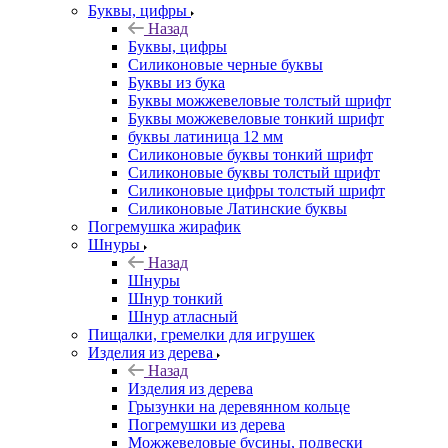
Буквы, цифры
Назад
Буквы, цифры
Силиконовые черные буквы
Буквы из бука
Буквы можжевеловые толстый шрифт
Буквы можжевеловые тонкий шрифт
буквы латиница 12 мм
Силиконовые буквы тонкий шрифт
Силиконовые буквы толстый шрифт
Силиконовые цифры толстый шрифт
Силиконовые Латинские буквы
Погремушка жирафик
Шнуры
Назад
Шнуры
Шнур тонкий
Шнур атласный
Пищалки, гремелки для игрушек
Изделия из дерева
Назад
Изделия из дерева
Грызунки на деревянном кольце
Погремушки из дерева
Можжевеловые бусины, подвески