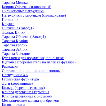
Тарелка Мишка
Коврик Облачко силиконовый
Силиконовые нагрудники
Нагрудники с рисунком (силиконовые)
Поильники
Кружка
Снечница (Завод 1)
Ложки, Вилки,
Тарелка Облачко ( Завод 1)
Тарелка Крабик
Тарелка кролик
Тарелка Зайчик
Тарелка 3 секции
Бутылочки для кормления, поильники
Щёточка прорезыватель на палец (в футляре)
Раскраски
Светильники, ночники силиконовые
Нагрудники ХБ
Германская фурнитура
Дуги (деревянные)
Кольца (дерево, германия)
Клипса деревянная германия
Клипса деревянная с рисунком
Металлические кольца для брелков
Колокольчики