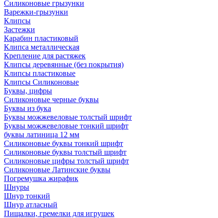
Силиконовые грызунки
Варежки-грызунки
Клипсы
Застежки
Карабин пластиковый
Клипса металлическая
Крепление для растяжек
Клипсы деревянные (без покрытия)
Клипсы пластиковые
Клипсы Силиконовые
Буквы, цифры
Силиконовые черные буквы
Буквы из бука
Буквы можжевеловые толстый шрифт
Буквы можжевеловые тонкий шрифт
буквы латиница 12 мм
Силиконовые буквы тонкий шрифт
Силиконовые буквы толстый шрифт
Силиконовые цифры толстый шрифт
Силиконовые Латинские буквы
Погремушка жирафик
Шнуры
Шнур тонкий
Шнур атласный
Пищалки, гремелки для игрушек