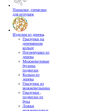
Пищалки, гремелки
для игрушек
Изделия из дерева
Грызунки на
деревянном
кольце
Погремушки из
дерева
Можжевеловые
бусины,
подвески
Кольца из
дерева
Грызунки из
можжевельника
Грызунки ,
подвески из
бука
Ложки
можжевеловые