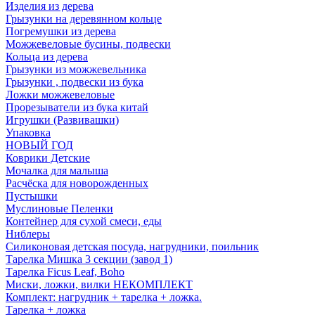
Изделия из дерева
Грызунки на деревянном кольце
Погремушки из дерева
Можжевеловые бусины, подвески
Кольца из дерева
Грызунки из можжевельника
Грызунки , подвески из бука
Ложки можжевеловые
Прорезыватели из бука китай
Игрушки (Развивашки)
Упаковка
НОВЫЙ ГОД
Коврики Детские
Мочалка для малыша
Расчёска для новорожденных
Пустышки
Муслиновые Пеленки
Контейнер для сухой смеси, еды
Ниблеры
Силиконовая детская посуда, нагрудники, поильник
Тарелка Мишка 3 секции (завод 1)
Тарелка Ficus Leaf, Boho
Миски, ложки, вилки НЕКОМПЛЕКТ
Комплект: нагрудник + тарелка + ложка.
Тарелка + ложка