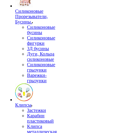
Силиконовые
Прорезыватели,
Бусины.
Силиконовые
бусины
Силиконовые
фигурки
3Д бусины
Дуги, Кольца
силиконовые
Силиконовые
грызунки
Варежки-
грызунки
Клипсы
Застежки
Карабин
пластиковый
Клипса
металлическая