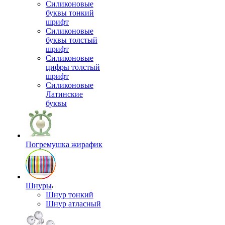
Силиконовые
буквы тонкий
шрифт
Силиконовые
буквы толстый
шрифт
Силиконовые
цифры толстый
шрифт
Силиконовые
Латинские
буквы
Погремушка жирафик
Шнуры
Шнур тонкий
Шнур атласный