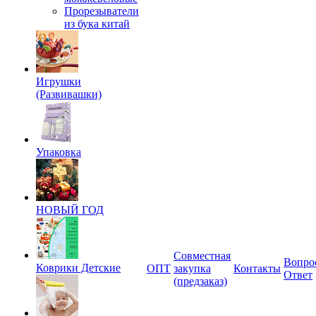
Прорезыватели
из бука китай
Игрушки
(Развивашки)
Упаковка
НОВЫЙ ГОД
Совместная
Вопро
Коврики Детские
ОПТ
закупка
Контакты
Ответ
(предзаказ)