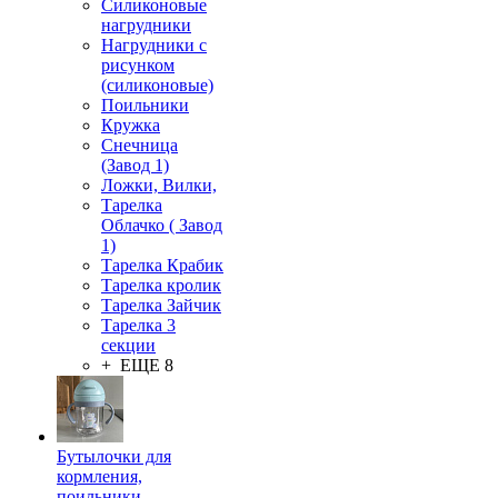
Силиконовые
нагрудники
Нагрудники с
рисунком
(силиконовые)
Поильники
Кружка
Снечница
(Завод 1)
Ложки, Вилки,
Тарелка
Облачко ( Завод
1)
Тарелка Крабик
Тарелка кролик
Тарелка Зайчик
Тарелка 3
секции
+ ЕЩЕ 8
Бутылочки для
кормления,
поильники