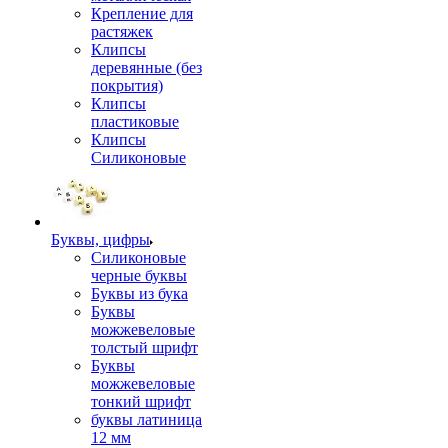
Крепление для
растяжек
Клипсы
деревянные (без
покрытия)
Клипсы
пластиковые
Клипсы
Силиконовые
Буквы, цифры
Силиконовые
черные буквы
Буквы из бука
Буквы
можжевеловые
толстый шрифт
Буквы
можжевеловые
тонкий шрифт
буквы латиница
12 мм