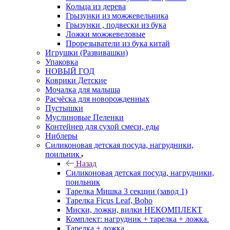
Кольца из дерева
Грызунки из можжевельника
Грызунки , подвески из бука
Ложки можжевеловые
Прорезыватели из бука китай
Игрушки (Развивашки)
Упаковка
НОВЫЙ ГОД
Коврики Детские
Мочалка для малыша
Расчёска для новорожденных
Пустышки
Муслиновые Пеленки
Контейнер для сухой смеси, еды
Ниблеры
Силиконовая детская посуда, нагрудники,
поильник
Назад
Силиконовая детская посуда, нагрудники,
поильник
Тарелка Мишка 3 секции (завод 1)
Тарелка Ficus Leaf, Boho
Миски, ложки, вилки НЕКОМПЛЕКТ
Комплект: нагрудник + тарелка + ложка.
Тарелка + ложка