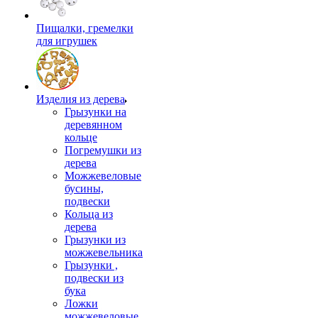
Пищалки, гремелки
для игрушек
Изделия из дерева
Грызунки на
деревянном
кольце
Погремушки из
дерева
Можжевеловые
бусины,
подвески
Кольца из
дерева
Грызунки из
можжевельника
Грызунки ,
подвески из
бука
Ложки
можжевеловые