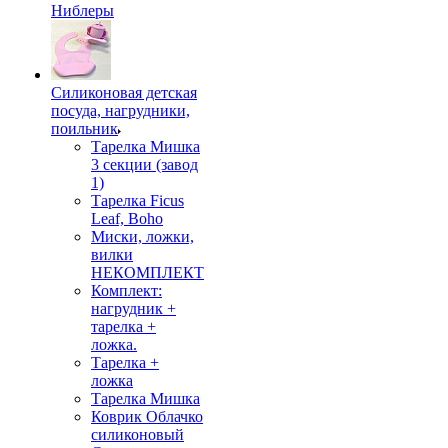
Ниблеры
Силиконовая детская
посуда, нагрудники,
поильник
Тарелка Мишка
3 секции (завод
1)
Тарелка Ficus
Leaf, Boho
Миски, ложки,
вилки
НЕКОМПЛЕКТ
Комплект:
нагрудник +
тарелка +
ложка.
Тарелка +
ложка
Тарелка Мишка
Коврик Облачко
силиконовый