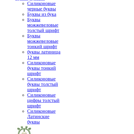
Силиконовые
черные буквы
Буквы из бука
Буквы
можжевеловые
толстый шрифт
Буквы
можжевеловые
тонкий шрифт
буквы латиница
12 мм
Силиконовые
буквы тонкий
шрифт
Силиконовые
буквы толстый
шрифт
Силиконовые
цифры толстый
шрифт
Силиконовые
Латинские
буквы