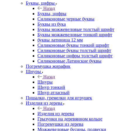
Буквы, цифры
Назад
Буквы, цифры
Силиконовые черные буквы
Буквы из бука
Буквы можжевеловые толстый шрифт
Буквы можжевеловые тонкий шрифт
буквы латиница 12 мм
Силиконовые буквы тонкий шрифт
Силиконовые буквы толстый шрифт
Силиконовые цифры толстый шрифт
Силиконовые Латинские буквы
Погремушка жирафик
Шнуры
Назад
Шнуры
Шнур тонкий
Шнур атласный
Пищалки, гремелки для игрушек
Изделия из дерева
Назад
Изделия из дерева
Грызунки на деревянном кольце
Погремушки из дерева
Можжевеловые бусины, подвески