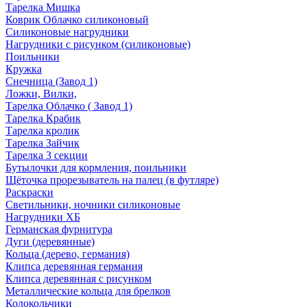
Тарелка Мишка
Коврик Облачко силиконовый
Силиконовые нагрудники
Нагрудники с рисунком (силиконовые)
Поильники
Кружка
Снечница (Завод 1)
Ложки, Вилки,
Тарелка Облачко ( Завод 1)
Тарелка Крабик
Тарелка кролик
Тарелка Зайчик
Тарелка 3 секции
Бутылочки для кормления, поильники
Щёточка прорезыватель на палец (в футляре)
Раскраски
Светильники, ночники силиконовые
Нагрудники ХБ
Германская фурнитура
Дуги (деревянные)
Кольца (дерево, германия)
Клипса деревянная германия
Клипса деревянная с рисунком
Металлические кольца для брелков
Колокольчики