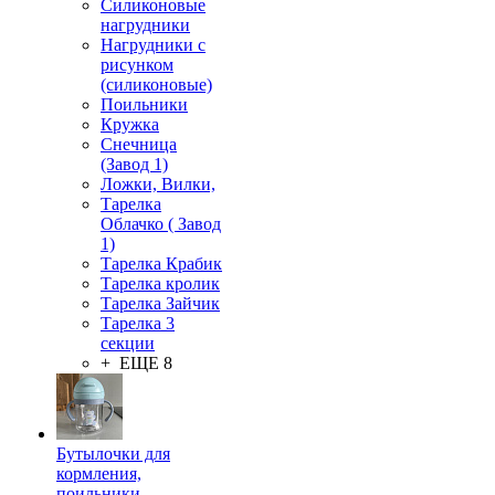
Силиконовые
нагрудники
Нагрудники с
рисунком
(силиконовые)
Поильники
Кружка
Снечница
(Завод 1)
Ложки, Вилки,
Тарелка
Облачко ( Завод
1)
Тарелка Крабик
Тарелка кролик
Тарелка Зайчик
Тарелка 3
секции
+ ЕЩЕ 8
Бутылочки для
кормления,
поильники