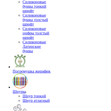
Силиконовые
буквы тонкий
шрифт
Силиконовые
буквы толстый
шрифт
Силиконовые
цифры толстый
шрифт
Силиконовые
Латинские
буквы
Погремушка жирафик
Шнуры
Шнур тонкий
Шнур атласный