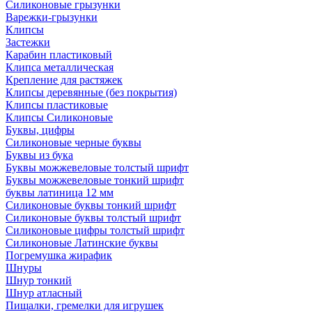
Силиконовые грызунки
Варежки-грызунки
Клипсы
Застежки
Карабин пластиковый
Клипса металлическая
Крепление для растяжек
Клипсы деревянные (без покрытия)
Клипсы пластиковые
Клипсы Силиконовые
Буквы, цифры
Силиконовые черные буквы
Буквы из бука
Буквы можжевеловые толстый шрифт
Буквы можжевеловые тонкий шрифт
буквы латиница 12 мм
Силиконовые буквы тонкий шрифт
Силиконовые буквы толстый шрифт
Силиконовые цифры толстый шрифт
Силиконовые Латинские буквы
Погремушка жирафик
Шнуры
Шнур тонкий
Шнур атласный
Пищалки, гремелки для игрушек