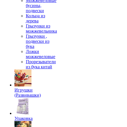
Можжевеловые
бусины,
подвески
Кольца из
дерева
Грызунки из
можжевельника
Грызунки ,
подвески из
бука
Ложки
можжевеловые
Прорезыватели
из бука китай
Игрушки
(Развивашки)
Упаковка