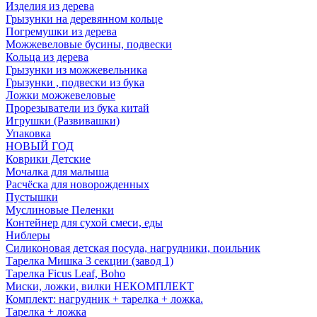
Изделия из дерева
Грызунки на деревянном кольце
Погремушки из дерева
Можжевеловые бусины, подвески
Кольца из дерева
Грызунки из можжевельника
Грызунки , подвески из бука
Ложки можжевеловые
Прорезыватели из бука китай
Игрушки (Развивашки)
Упаковка
НОВЫЙ ГОД
Коврики Детские
Мочалка для малыша
Расчёска для новорожденных
Пустышки
Муслиновые Пеленки
Контейнер для сухой смеси, еды
Ниблеры
Силиконовая детская посуда, нагрудники, поильник
Тарелка Мишка 3 секции (завод 1)
Тарелка Ficus Leaf, Boho
Миски, ложки, вилки НЕКОМПЛЕКТ
Комплект: нагрудник + тарелка + ложка.
Тарелка + ложка