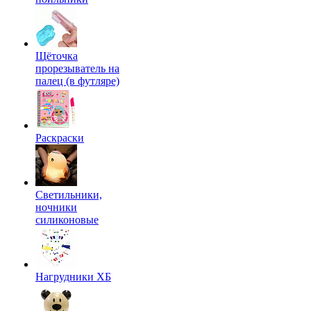
Щёточка
прорезыватель на
палец (в футляре)
Раскраски
Светильники,
ночники
силиконовые
Нагрудники ХБ