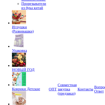
Прорезыватели
из бука китай
Игрушки
(Развивашки)
Упаковка
НОВЫЙ ГОД
Совместная
Вопро
Коврики Детские
ОПТ
закупка
Контакты
Ответ
(предзаказ)