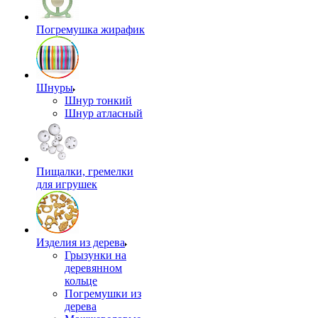
Погремушка жирафик
Шнуры
Шнур тонкий
Шнур атласный
Пищалки, гремелки
для игрушек
Изделия из дерева
Грызунки на
деревянном
кольце
Погремушки из
дерева