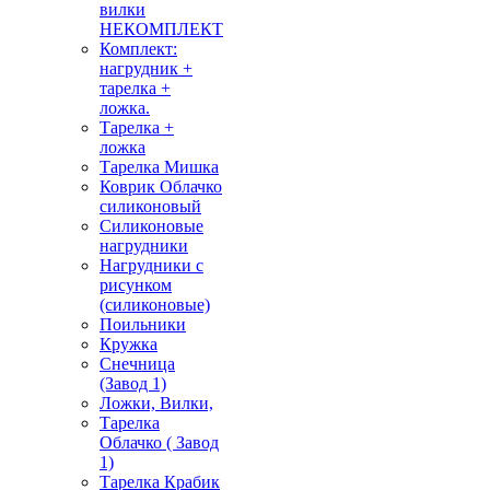
вилки
НЕКОМПЛЕКТ
Комплект:
нагрудник +
тарелка +
ложка.
Тарелка +
ложка
Тарелка Мишка
Коврик Облачко
силиконовый
Силиконовые
нагрудники
Нагрудники с
рисунком
(силиконовые)
Поильники
Кружка
Снечница
(Завод 1)
Ложки, Вилки,
Тарелка
Облачко ( Завод
1)
Тарелка Крабик