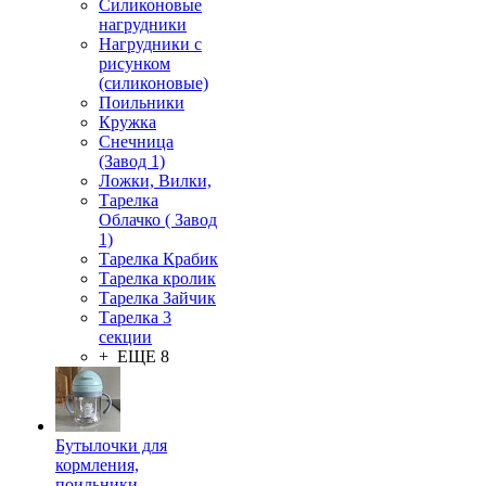
Силиконовые
нагрудники
Нагрудники с
рисунком
(силиконовые)
Поильники
Кружка
Снечница
(Завод 1)
Ложки, Вилки,
Тарелка
Облачко ( Завод
1)
Тарелка Крабик
Тарелка кролик
Тарелка Зайчик
Тарелка 3
секции
+ ЕЩЕ 8
Бутылочки для
кормления,
поильники