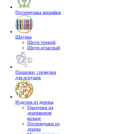
Погремушка жирафик
Шнуры
Шнур тонкий
Шнур атласный
Пищалки, гремелки
для игрушек
Изделия из дерева
Грызунки на
деревянном
кольце
Погремушки из
дерева