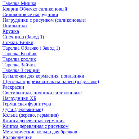
Тарелка Мишка
Коврик Облачко силиконовый
Силиконовые нагрудники
Нагрудники с рисунком (силиконовые)
Поильники
Кружка
Снечница (Завод 1)
Ложки, Вилки,
Тарелка Облачко ( Завод 1)
Тарелка Крабик
Тарелка кролик
Тарелка Зайчик
Тарелка 3 секции
Бутылочки для кормления, поильники
Щёточка прорезыватель на палец (в футляре)
Раскраски
Светильники, ночники силиконовые
Нагрудники ХБ
Германская фурнитура
Дуги (деревянные)
Кольца (дерево, германия)
Клипса деревянная германия
Клипса деревянная с рисунком
Металлические кольца для брелков
Колокольчики