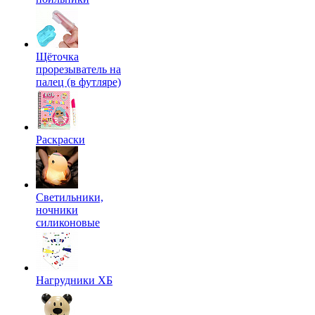
Щёточка
прорезыватель на
палец (в футляре)
Раскраски
Светильники,
ночники
силиконовые
Нагрудники ХБ