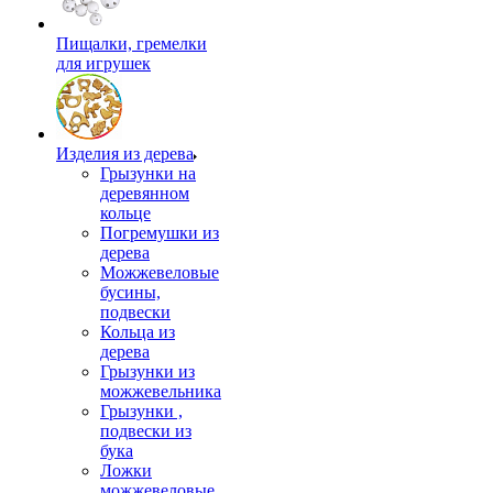
Пищалки, гремелки
для игрушек
Изделия из дерева
Грызунки на
деревянном
кольце
Погремушки из
дерева
Можжевеловые
бусины,
подвески
Кольца из
дерева
Грызунки из
можжевельника
Грызунки ,
подвески из
бука
Ложки
можжевеловые