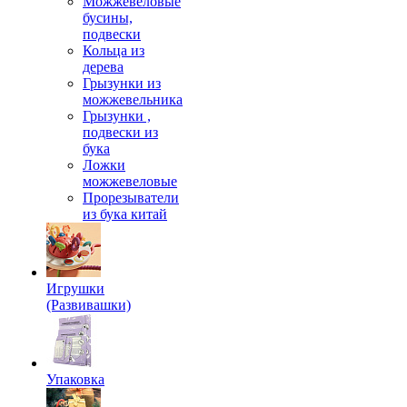
Можжевеловые
бусины,
подвески
Кольца из
дерева
Грызунки из
можжевельника
Грызунки ,
подвески из
бука
Ложки
можжевеловые
Прорезыватели
из бука китай
Игрушки
(Развивашки)
Упаковка