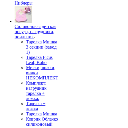
Ниблеры
Силиконовая детская
посуда, нагрудники,
поильник
Тарелка Мишка
3 секции (завод
1)
Тарелка Ficus
Leaf, Boho
Миски, ложки,
вилки
НЕКОМПЛЕКТ
Комплект:
нагрудник +
тарелка +
ложка.
Тарелка +
ложка
Тарелка Мишка
Коврик Облачко
силиконовый