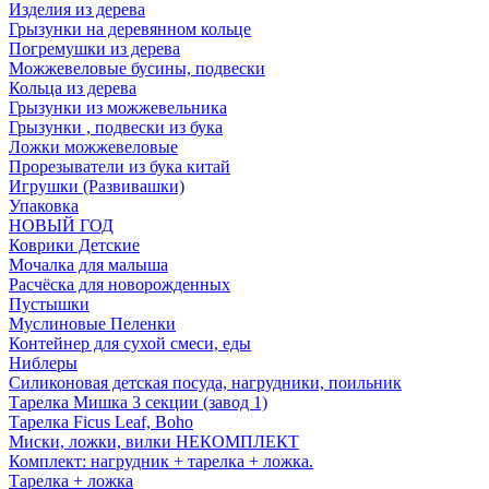
Изделия из дерева
Грызунки на деревянном кольце
Погремушки из дерева
Можжевеловые бусины, подвески
Кольца из дерева
Грызунки из можжевельника
Грызунки , подвески из бука
Ложки можжевеловые
Прорезыватели из бука китай
Игрушки (Развивашки)
Упаковка
НОВЫЙ ГОД
Коврики Детские
Мочалка для малыша
Расчёска для новорожденных
Пустышки
Муслиновые Пеленки
Контейнер для сухой смеси, еды
Ниблеры
Силиконовая детская посуда, нагрудники, поильник
Тарелка Мишка 3 секции (завод 1)
Тарелка Ficus Leaf, Boho
Миски, ложки, вилки НЕКОМПЛЕКТ
Комплект: нагрудник + тарелка + ложка.
Тарелка + ложка