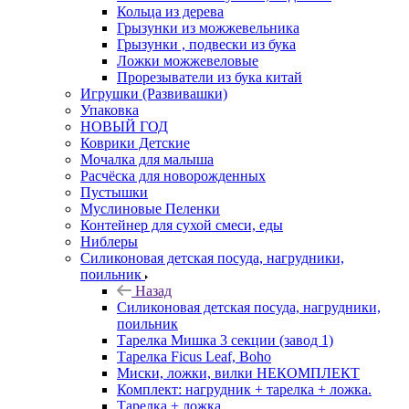
Кольца из дерева
Грызунки из можжевельника
Грызунки , подвески из бука
Ложки можжевеловые
Прорезыватели из бука китай
Игрушки (Развивашки)
Упаковка
НОВЫЙ ГОД
Коврики Детские
Мочалка для малыша
Расчёска для новорожденных
Пустышки
Муслиновые Пеленки
Контейнер для сухой смеси, еды
Ниблеры
Силиконовая детская посуда, нагрудники,
поильник
Назад
Силиконовая детская посуда, нагрудники,
поильник
Тарелка Мишка 3 секции (завод 1)
Тарелка Ficus Leaf, Boho
Миски, ложки, вилки НЕКОМПЛЕКТ
Комплект: нагрудник + тарелка + ложка.
Тарелка + ложка