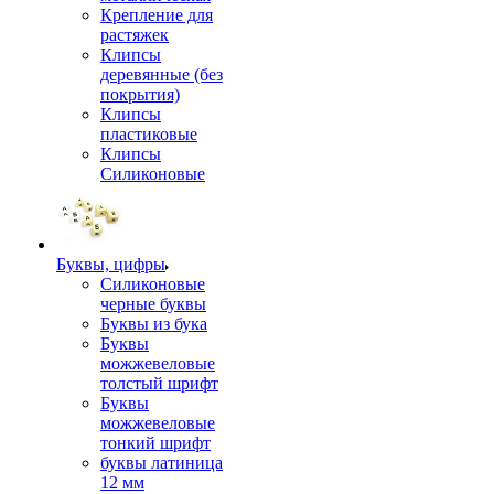
Крепление для
растяжек
Клипсы
деревянные (без
покрытия)
Клипсы
пластиковые
Клипсы
Силиконовые
Буквы, цифры
Силиконовые
черные буквы
Буквы из бука
Буквы
можжевеловые
толстый шрифт
Буквы
можжевеловые
тонкий шрифт
буквы латиница
12 мм