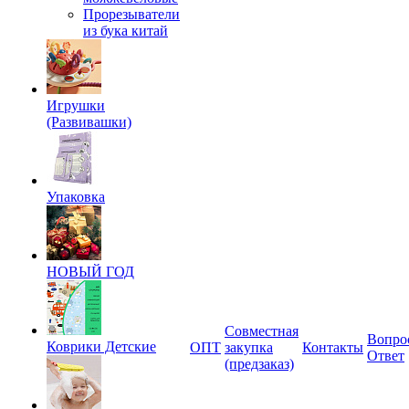
Прорезыватели
из бука китай
Игрушки
(Развивашки)
Упаковка
НОВЫЙ ГОД
Совместная
Вопро
Коврики Детские
ОПТ
закупка
Контакты
Ответ
(предзаказ)