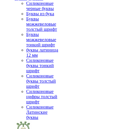
Силиконовые
черные буквы
Буквы из бука
Буквы
можжевеловые
толстый шрифт
Буквы
можжевеловые
тонкий шрифт
буквы латиница
12 мм
Силиконовые
буквы тонкий
шрифт
Силиконовые
буквы толстый
шрифт
Силиконовые
цифры толстый
шрифт
Силиконовые
Латинские
буквы