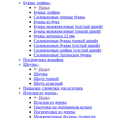
Буквы, цифры
Назад
Буквы, цифры
Силиконовые черные буквы
Буквы из бука
Буквы можжевеловые толстый шрифт
Буквы можжевеловые тонкий шрифт
буквы латиница 12 мм
Силиконовые буквы тонкий шрифт
Силиконовые буквы толстый шрифт
Силиконовые цифры толстый шрифт
Силиконовые Латинские буквы
Погремушка жирафик
Шнуры
Назад
Шнуры
Шнур тонкий
Шнур атласный
Пищалки, гремелки для игрушек
Изделия из дерева
Назад
Изделия из дерева
Грызунки на деревянном кольце
Погремушки из дерева
Можжевеловые бусины, подвески