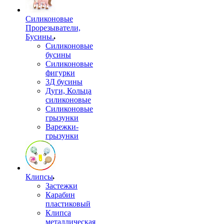
Силиконовые
Прорезыватели,
Бусины.
Силиконовые
бусины
Силиконовые
фигурки
3Д бусины
Дуги, Кольца
силиконовые
Силиконовые
грызунки
Варежки-
грызунки
Клипсы
Застежки
Карабин
пластиковый
Клипса
металлическая