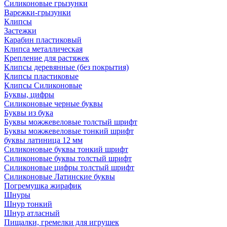
Силиконовые грызунки
Варежки-грызунки
Клипсы
Застежки
Карабин пластиковый
Клипса металлическая
Крепление для растяжек
Клипсы деревянные (без покрытия)
Клипсы пластиковые
Клипсы Силиконовые
Буквы, цифры
Силиконовые черные буквы
Буквы из бука
Буквы можжевеловые толстый шрифт
Буквы можжевеловые тонкий шрифт
буквы латиница 12 мм
Силиконовые буквы тонкий шрифт
Силиконовые буквы толстый шрифт
Силиконовые цифры толстый шрифт
Силиконовые Латинские буквы
Погремушка жирафик
Шнуры
Шнур тонкий
Шнур атласный
Пищалки, гремелки для игрушек