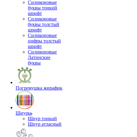
Силиконовые
буквы тонкий
шрифт
Силиконовые
буквы толстый
шрифт
Силиконовые
цифры толстый
шрифт
Силиконовые
Латинские
буквы
Погремушка жирафик
Шнуры
Шнур тонкий
Шнур атласный