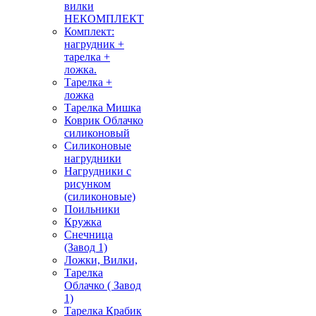
вилки
НЕКОМПЛЕКТ
Комплект:
нагрудник +
тарелка +
ложка.
Тарелка +
ложка
Тарелка Мишка
Коврик Облачко
силиконовый
Силиконовые
нагрудники
Нагрудники с
рисунком
(силиконовые)
Поильники
Кружка
Снечница
(Завод 1)
Ложки, Вилки,
Тарелка
Облачко ( Завод
1)
Тарелка Крабик