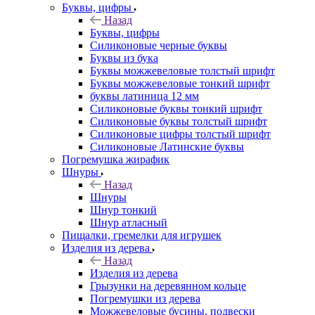
Буквы, цифры
Назад
Буквы, цифры
Силиконовые черные буквы
Буквы из бука
Буквы можжевеловые толстый шрифт
Буквы можжевеловые тонкий шрифт
буквы латиница 12 мм
Силиконовые буквы тонкий шрифт
Силиконовые буквы толстый шрифт
Силиконовые цифры толстый шрифт
Силиконовые Латинские буквы
Погремушка жирафик
Шнуры
Назад
Шнуры
Шнур тонкий
Шнур атласный
Пищалки, гремелки для игрушек
Изделия из дерева
Назад
Изделия из дерева
Грызунки на деревянном кольце
Погремушки из дерева
Можжевеловые бусины, подвески