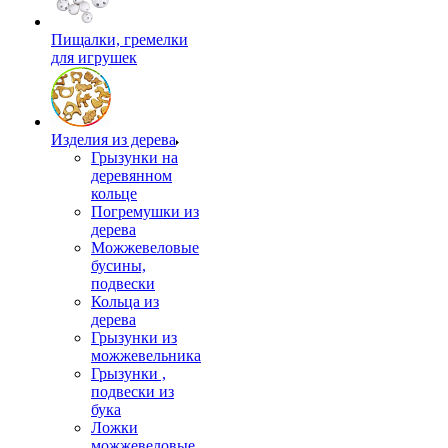
Пищалки, гремелки
для игрушек
Изделия из дерева
Грызунки на
деревянном
кольце
Погремушки из
дерева
Можжевеловые
бусины,
подвески
Кольца из
дерева
Грызунки из
можжевельника
Грызунки ,
подвески из
бука
Ложки
можжевеловые