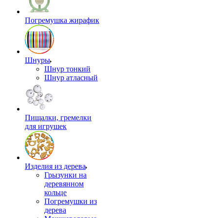
Погремушка жирафик
Шнуры
Шнур тонкий
Шнур атласный
Пищалки, гремелки
для игрушек
Изделия из дерева
Грызунки на
деревянном
кольце
Погремушки из
дерева