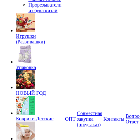
Прорезыватели
из бука китай
Игрушки
(Развивашки)
Упаковка
НОВЫЙ ГОД
Совместная
Вопро
Коврики Детские
ОПТ
закупка
Контакты
Ответ
(предзаказ)