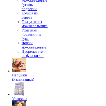
Можжевеловые
бусины,
подвески
Кольца из
дерева
Грызунки из
можжевельника
Грызунки ,
подвески из
бука
Ложки
можжевеловые
Прорезыватели
из бука китай
Игрушки
(Развивашки)
Упаковка