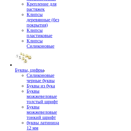
Крепление для
растяжек
Клипсы
деревянные (без
покрытия)
Клипсы
пластиковые
Клипсы
Силиконовые
Буквы, цифры
Силиконовые
черные буквы
Буквы из бука
Буквы
можжевеловые
толстый шрифт
Буквы
можжевеловые
тонкий шрифт
буквы латиница
12 мм