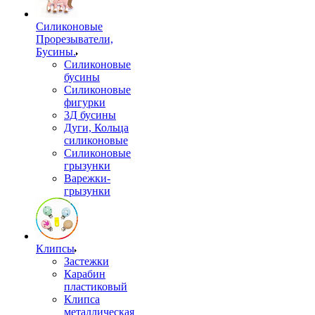
Силиконовые
Прорезыватели,
Бусины.
Силиконовые
бусины
Силиконовые
фигурки
3Д бусины
Дуги, Кольца
силиконовые
Силиконовые
грызунки
Варежки-
грызунки
Клипсы
Застежки
Карабин
пластиковый
Клипса
металлическая