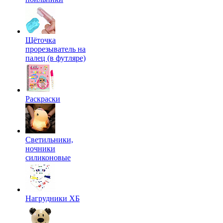
Щёточка
прорезыватель на
палец (в футляре)
Раскраски
Светильники,
ночники
силиконовые
Нагрудники ХБ