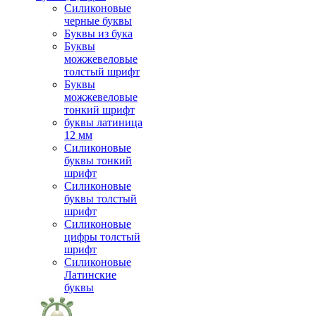
Силиконовые
черные буквы
Буквы из бука
Буквы
можжевеловые
толстый шрифт
Буквы
можжевеловые
тонкий шрифт
буквы латиница
12 мм
Силиконовые
буквы тонкий
шрифт
Силиконовые
буквы толстый
шрифт
Силиконовые
цифры толстый
шрифт
Силиконовые
Латинские
буквы