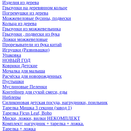
Изделия из дерева
Грызунки на деревянном кольце
Погремушки из дерева
Можжевеловые бусины, подвески
Кольца из дерева
Грызунки из можжевельника
Грызунки , подвески из бука
Ложки можжевеловые
Прорезыватели из бука китай
Игрушки (Развивашки)
Упаковка
НОВЫЙ ГОД
Коврики Детские
Мочалка для малыша
Расчёска для новорожденных
Пустышки
Муслиновые Пеленки
Контейнер для сухой смеси, еды
Ниблеры
Силиконовая детская посуда, нагрудники, поильник
Тарелка Мишка 3 секции (завод 1)
Тарелка Ficus Leaf, Boho
Миски, ложки, вилки НЕКОМПЛЕКТ
Комплект: нагрудник + тарелка + ложка.
Тарелка + ложка