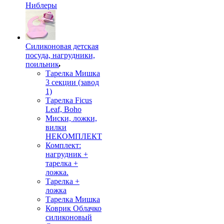
Ниблеры
Силиконовая детская
посуда, нагрудники,
поильник
Тарелка Мишка
3 секции (завод
1)
Тарелка Ficus
Leaf, Boho
Миски, ложки,
вилки
НЕКОМПЛЕКТ
Комплект:
нагрудник +
тарелка +
ложка.
Тарелка +
ложка
Тарелка Мишка
Коврик Облачко
силиконовый