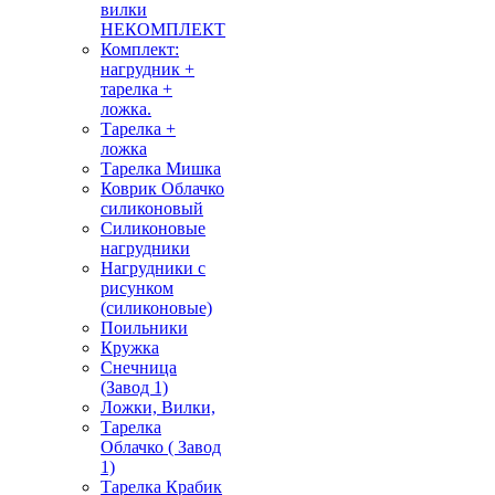
вилки
НЕКОМПЛЕКТ
Комплект:
нагрудник +
тарелка +
ложка.
Тарелка +
ложка
Тарелка Мишка
Коврик Облачко
силиконовый
Силиконовые
нагрудники
Нагрудники с
рисунком
(силиконовые)
Поильники
Кружка
Снечница
(Завод 1)
Ложки, Вилки,
Тарелка
Облачко ( Завод
1)
Тарелка Крабик