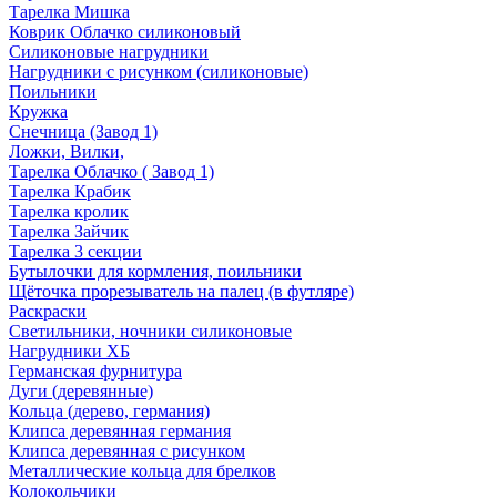
Тарелка Мишка
Коврик Облачко силиконовый
Силиконовые нагрудники
Нагрудники с рисунком (силиконовые)
Поильники
Кружка
Снечница (Завод 1)
Ложки, Вилки,
Тарелка Облачко ( Завод 1)
Тарелка Крабик
Тарелка кролик
Тарелка Зайчик
Тарелка 3 секции
Бутылочки для кормления, поильники
Щёточка прорезыватель на палец (в футляре)
Раскраски
Светильники, ночники силиконовые
Нагрудники ХБ
Германская фурнитура
Дуги (деревянные)
Кольца (дерево, германия)
Клипса деревянная германия
Клипса деревянная с рисунком
Металлические кольца для брелков
Колокольчики