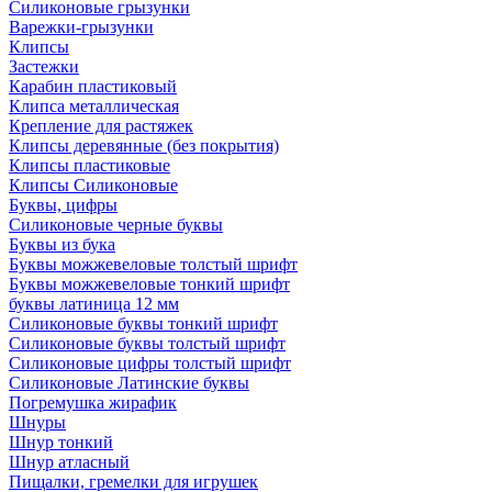
Силиконовые грызунки
Варежки-грызунки
Клипсы
Застежки
Карабин пластиковый
Клипса металлическая
Крепление для растяжек
Клипсы деревянные (без покрытия)
Клипсы пластиковые
Клипсы Силиконовые
Буквы, цифры
Силиконовые черные буквы
Буквы из бука
Буквы можжевеловые толстый шрифт
Буквы можжевеловые тонкий шрифт
буквы латиница 12 мм
Силиконовые буквы тонкий шрифт
Силиконовые буквы толстый шрифт
Силиконовые цифры толстый шрифт
Силиконовые Латинские буквы
Погремушка жирафик
Шнуры
Шнур тонкий
Шнур атласный
Пищалки, гремелки для игрушек