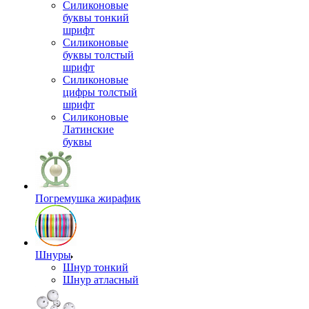
Силиконовые
буквы тонкий
шрифт
Силиконовые
буквы толстый
шрифт
Силиконовые
цифры толстый
шрифт
Силиконовые
Латинские
буквы
Погремушка жирафик
Шнуры
Шнур тонкий
Шнур атласный