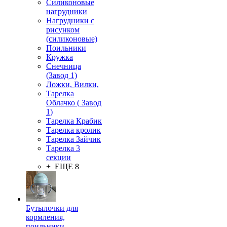
Силиконовые
нагрудники
Нагрудники с
рисунком
(силиконовые)
Поильники
Кружка
Снечница
(Завод 1)
Ложки, Вилки,
Тарелка
Облачко ( Завод
1)
Тарелка Крабик
Тарелка кролик
Тарелка Зайчик
Тарелка 3
секции
+ ЕЩЕ 8
Бутылочки для
кормления,
поильники