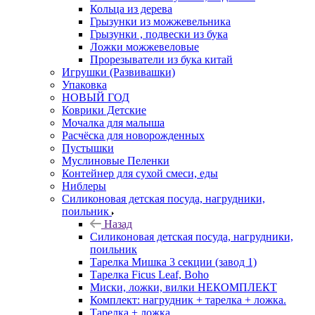
Кольца из дерева
Грызунки из можжевельника
Грызунки , подвески из бука
Ложки можжевеловые
Прорезыватели из бука китай
Игрушки (Развивашки)
Упаковка
НОВЫЙ ГОД
Коврики Детские
Мочалка для малыша
Расчёска для новорожденных
Пустышки
Муслиновые Пеленки
Контейнер для сухой смеси, еды
Ниблеры
Силиконовая детская посуда, нагрудники,
поильник
Назад
Силиконовая детская посуда, нагрудники,
поильник
Тарелка Мишка 3 секции (завод 1)
Тарелка Ficus Leaf, Boho
Миски, ложки, вилки НЕКОМПЛЕКТ
Комплект: нагрудник + тарелка + ложка.
Тарелка + ложка