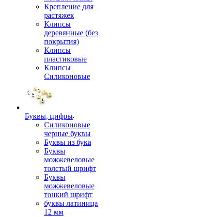
Крепление для
растяжек
Клипсы
деревянные (без
покрытия)
Клипсы
пластиковые
Клипсы
Силиконовые
Буквы, цифры
Силиконовые
черные буквы
Буквы из бука
Буквы
можжевеловые
толстый шрифт
Буквы
можжевеловые
тонкий шрифт
буквы латиница
12 мм