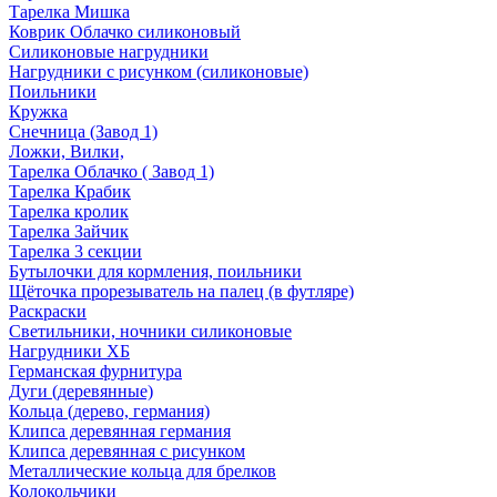
Тарелка Мишка
Коврик Облачко силиконовый
Силиконовые нагрудники
Нагрудники с рисунком (силиконовые)
Поильники
Кружка
Снечница (Завод 1)
Ложки, Вилки,
Тарелка Облачко ( Завод 1)
Тарелка Крабик
Тарелка кролик
Тарелка Зайчик
Тарелка 3 секции
Бутылочки для кормления, поильники
Щёточка прорезыватель на палец (в футляре)
Раскраски
Светильники, ночники силиконовые
Нагрудники ХБ
Германская фурнитура
Дуги (деревянные)
Кольца (дерево, германия)
Клипса деревянная германия
Клипса деревянная с рисунком
Металлические кольца для брелков
Колокольчики