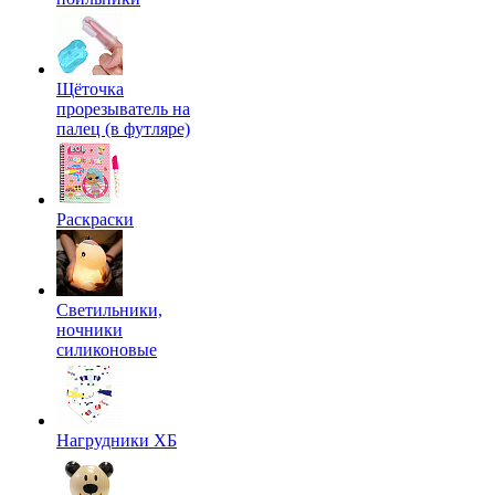
Щёточка
прорезыватель на
палец (в футляре)
Раскраски
Светильники,
ночники
силиконовые
Нагрудники ХБ