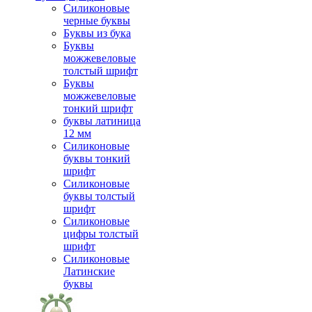
Силиконовые
черные буквы
Буквы из бука
Буквы
можжевеловые
толстый шрифт
Буквы
можжевеловые
тонкий шрифт
буквы латиница
12 мм
Силиконовые
буквы тонкий
шрифт
Силиконовые
буквы толстый
шрифт
Силиконовые
цифры толстый
шрифт
Силиконовые
Латинские
буквы