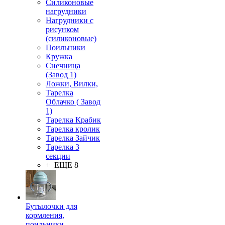
Силиконовые
нагрудники
Нагрудники с
рисунком
(силиконовые)
Поильники
Кружка
Снечница
(Завод 1)
Ложки, Вилки,
Тарелка
Облачко ( Завод
1)
Тарелка Крабик
Тарелка кролик
Тарелка Зайчик
Тарелка 3
секции
+ ЕЩЕ 8
Бутылочки для
кормления,
поильники