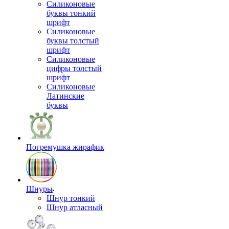
Силиконовые
буквы тонкий
шрифт
Силиконовые
буквы толстый
шрифт
Силиконовые
цифры толстый
шрифт
Силиконовые
Латинские
буквы
Погремушка жирафик
Шнуры
Шнур тонкий
Шнур атласный