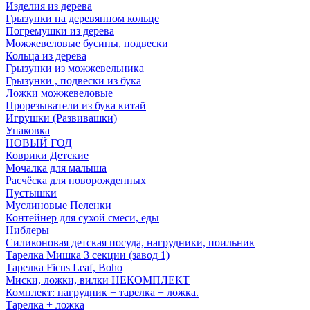
Изделия из дерева
Грызунки на деревянном кольце
Погремушки из дерева
Можжевеловые бусины, подвески
Кольца из дерева
Грызунки из можжевельника
Грызунки , подвески из бука
Ложки можжевеловые
Прорезыватели из бука китай
Игрушки (Развивашки)
Упаковка
НОВЫЙ ГОД
Коврики Детские
Мочалка для малыша
Расчёска для новорожденных
Пустышки
Муслиновые Пеленки
Контейнер для сухой смеси, еды
Ниблеры
Силиконовая детская посуда, нагрудники, поильник
Тарелка Мишка 3 секции (завод 1)
Тарелка Ficus Leaf, Boho
Миски, ложки, вилки НЕКОМПЛЕКТ
Комплект: нагрудник + тарелка + ложка.
Тарелка + ложка