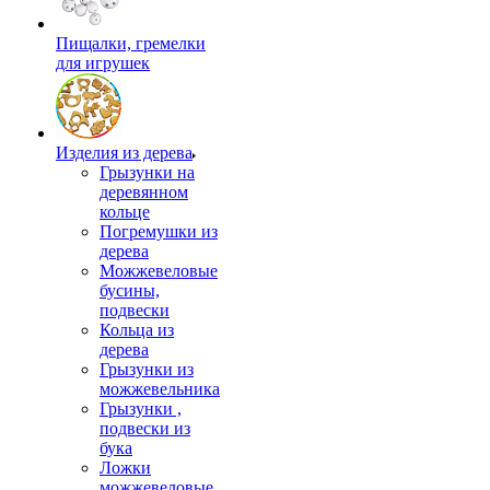
Пищалки, гремелки
для игрушек
Изделия из дерева
Грызунки на
деревянном
кольце
Погремушки из
дерева
Можжевеловые
бусины,
подвески
Кольца из
дерева
Грызунки из
можжевельника
Грызунки ,
подвески из
бука
Ложки
можжевеловые