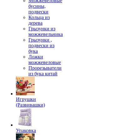
Можжевеловые
бусины,
подвески
Кольца из
дерева
Грызунки из
можжевельника
Грызунки ,
подвески из
бука
Ложки
можжевеловые
Прорезыватели
из бука китай
Игрушки
(Развивашки)
Упаковка