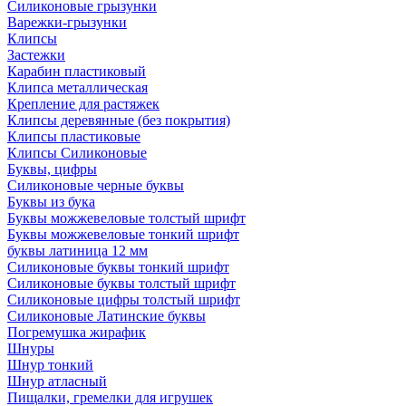
Силиконовые грызунки
Варежки-грызунки
Клипсы
Застежки
Карабин пластиковый
Клипса металлическая
Крепление для растяжек
Клипсы деревянные (без покрытия)
Клипсы пластиковые
Клипсы Силиконовые
Буквы, цифры
Силиконовые черные буквы
Буквы из бука
Буквы можжевеловые толстый шрифт
Буквы можжевеловые тонкий шрифт
буквы латиница 12 мм
Силиконовые буквы тонкий шрифт
Силиконовые буквы толстый шрифт
Силиконовые цифры толстый шрифт
Силиконовые Латинские буквы
Погремушка жирафик
Шнуры
Шнур тонкий
Шнур атласный
Пищалки, гремелки для игрушек