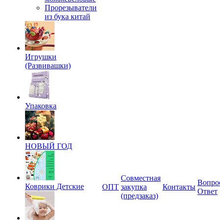
Прорезыватели
из бука китай
Игрушки
(Развивашки)
Упаковка
НОВЫЙ ГОД
Совместная
Вопро
Коврики Детские
ОПТ
закупка
Контакты
Ответ
(предзаказ)