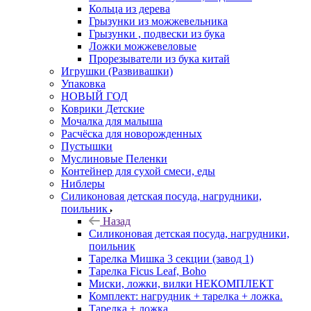
Кольца из дерева
Грызунки из можжевельника
Грызунки , подвески из бука
Ложки можжевеловые
Прорезыватели из бука китай
Игрушки (Развивашки)
Упаковка
НОВЫЙ ГОД
Коврики Детские
Мочалка для малыша
Расчёска для новорожденных
Пустышки
Муслиновые Пеленки
Контейнер для сухой смеси, еды
Ниблеры
Силиконовая детская посуда, нагрудники,
поильник
Назад
Силиконовая детская посуда, нагрудники,
поильник
Тарелка Мишка 3 секции (завод 1)
Тарелка Ficus Leaf, Boho
Миски, ложки, вилки НЕКОМПЛЕКТ
Комплект: нагрудник + тарелка + ложка.
Тарелка + ложка