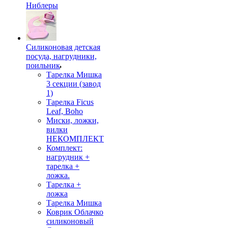
Ниблеры
Силиконовая детская
посуда, нагрудники,
поильник
Тарелка Мишка
3 секции (завод
1)
Тарелка Ficus
Leaf, Boho
Миски, ложки,
вилки
НЕКОМПЛЕКТ
Комплект:
нагрудник +
тарелка +
ложка.
Тарелка +
ложка
Тарелка Мишка
Коврик Облачко
силиконовый