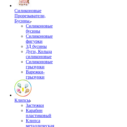
Силиконовые
Прорезыватели,
Бусины.
Силиконовые
бусины
Силиконовые
фигурки
3Д бусины
Дуги, Кольца
силиконовые
Силиконовые
грызунки
Варежки-
грызунки
Клипсы
Застежки
Карабин
пластиковый
Клипса
металлическая