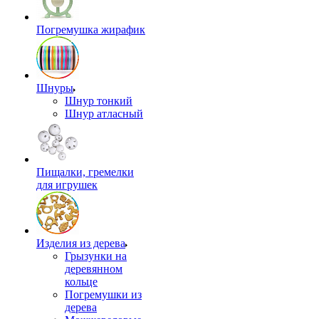
Погремушка жирафик
Шнуры
Шнур тонкий
Шнур атласный
Пищалки, гремелки
для игрушек
Изделия из дерева
Грызунки на
деревянном
кольце
Погремушки из
дерева