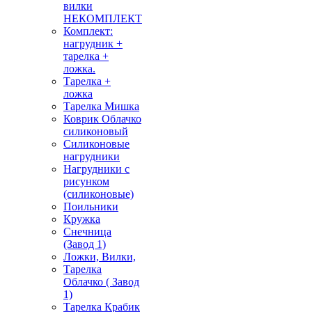
вилки
НЕКОМПЛЕКТ
Комплект:
нагрудник +
тарелка +
ложка.
Тарелка +
ложка
Тарелка Мишка
Коврик Облачко
силиконовый
Силиконовые
нагрудники
Нагрудники с
рисунком
(силиконовые)
Поильники
Кружка
Снечница
(Завод 1)
Ложки, Вилки,
Тарелка
Облачко ( Завод
1)
Тарелка Крабик