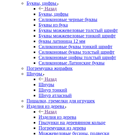
Буквы, цифры
Назад
Буквы, цифры
Силиконовые черные буквы
Буквы из бука
Буквы можжевеловые толстый шрифт
Буквы можжевеловые тонкий шрифт
буквы латиница 12 мм
Силиконовые буквы тонкий шрифт
Силиконовые буквы толстый шрифт
Силиконовые цифры толстый шрифт
Силиконовые Латинские буквы
Погремушка жирафик
Шнуры
Назад
Шнуры
Шнур тонкий
Шнур атласный
Пищалки, гремелки для игрушек
Изделия из дерева
Назад
Изделия из дерева
Грызунки на деревянном кольце
Погремушки из дерева
Можжевеловые бусины, подвески