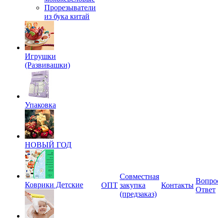
Прорезыватели
из бука китай
Игрушки
(Развивашки)
Упаковка
НОВЫЙ ГОД
Совместная
Вопро
Коврики Детские
ОПТ
закупка
Контакты
Ответ
(предзаказ)