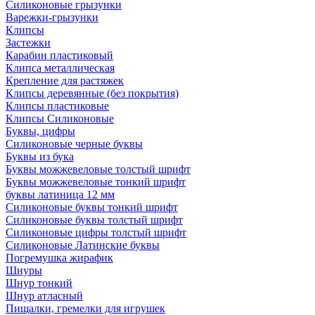
Силиконовые грызунки
Варежки-грызунки
Клипсы
Застежки
Карабин пластиковый
Клипса металлическая
Крепление для растяжек
Клипсы деревянные (без покрытия)
Клипсы пластиковые
Клипсы Силиконовые
Буквы, цифры
Силиконовые черные буквы
Буквы из бука
Буквы можжевеловые толстый шрифт
Буквы можжевеловые тонкий шрифт
буквы латиница 12 мм
Силиконовые буквы тонкий шрифт
Силиконовые буквы толстый шрифт
Силиконовые цифры толстый шрифт
Силиконовые Латинские буквы
Погремушка жирафик
Шнуры
Шнур тонкий
Шнур атласный
Пищалки, гремелки для игрушек