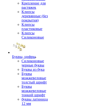
Крепление для
растяжек
Клипсы
деревянные (без
покрытия)
Клипсы
пластиковые
Клипсы
Силиконовые
Буквы, цифры
Силиконовые
черные буквы
Буквы из бука
Буквы
можжевеловые
толстый шрифт
Буквы
можжевеловые
тонкий шрифт
буквы латиница
12 мм