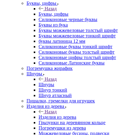
Буквы, цифры
Назад
Буквы, цифры
Силиконовые черные буквы
Буквы из бука
Буквы можжевеловые толстый шрифт
Буквы можжевеловые тонкий шрифт
буквы латиница 12 мм
Силиконовые буквы тонкий шрифт
Силиконовые буквы толстый шрифт
Силиконовые цифры толстый шрифт
Силиконовые Латинские буквы
Погремушка жирафик
Шнуры
Назад
Шнуры
Шнур тонкий
Шнур атласный
Пищалки, гремелки для игрушек
Изделия из дерева
Назад
Изделия из дерева
Грызунки на деревянном кольце
Погремушки из дерева
Можжевеловые бусины, подвески