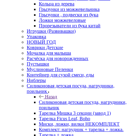
Кольца из дерева
Грызунки из можжевельника
Грызунки , подвески из бука
Ложки можжевеловые
Прорезыватели из бука китай
Игрушки (Развивашки)
Упаковка
НОВЫЙ ГОД
Коврики Детские
Мочалка для малыша
Расчёска для новорожденных
Пустышки
Муслиновые Пеленки
Контейнер для сухой смеси, еды
Ниблеры
Силиконовая детская посуда, нагрудники,
поильник
Назад
Силиконовая детская посуда, нагрудники,
поильник
Тарелка Мишка 3 секции (завод 1)
Тарелка Ficus Leaf, Boho
Миски, ложки, вилки НЕКОМПЛЕКТ
Комплект: нагрудник + тарелка + ложка.
Тарелка + ложка