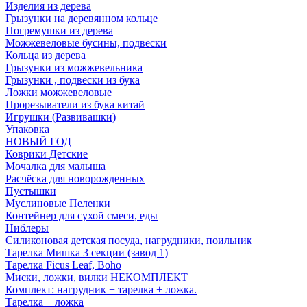
Изделия из дерева
Грызунки на деревянном кольце
Погремушки из дерева
Можжевеловые бусины, подвески
Кольца из дерева
Грызунки из можжевельника
Грызунки , подвески из бука
Ложки можжевеловые
Прорезыватели из бука китай
Игрушки (Развивашки)
Упаковка
НОВЫЙ ГОД
Коврики Детские
Мочалка для малыша
Расчёска для новорожденных
Пустышки
Муслиновые Пеленки
Контейнер для сухой смеси, еды
Ниблеры
Силиконовая детская посуда, нагрудники, поильник
Тарелка Мишка 3 секции (завод 1)
Тарелка Ficus Leaf, Boho
Миски, ложки, вилки НЕКОМПЛЕКТ
Комплект: нагрудник + тарелка + ложка.
Тарелка + ложка