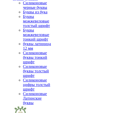
Силиконовые
черные буквы
Буквы из бука
Буквы
можжевеловые
толстый шрифт
Буквы
можжевеловые
тонкий шрифт
буквы латиница
12 мм
Силиконовые
буквы тонкий
шрифт
Силиконовые
буквы толстый
шрифт
Силиконовые
цифры толстый
шрифт
Силиконовые
Латинские
буквы