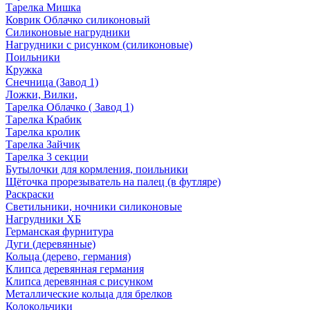
Тарелка Мишка
Коврик Облачко силиконовый
Силиконовые нагрудники
Нагрудники с рисунком (силиконовые)
Поильники
Кружка
Снечница (Завод 1)
Ложки, Вилки,
Тарелка Облачко ( Завод 1)
Тарелка Крабик
Тарелка кролик
Тарелка Зайчик
Тарелка 3 секции
Бутылочки для кормления, поильники
Щёточка прорезыватель на палец (в футляре)
Раскраски
Светильники, ночники силиконовые
Нагрудники ХБ
Германская фурнитура
Дуги (деревянные)
Кольца (дерево, германия)
Клипса деревянная германия
Клипса деревянная с рисунком
Металлические кольца для брелков
Колокольчики