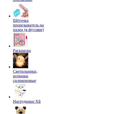
Щёточка
прорезыватель на
палец (в футляре)
Раскраски
Светильники,
ночники
силиконовые
Нагрудники ХБ