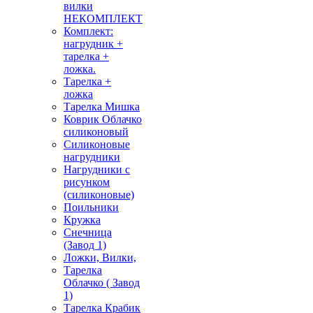
вилки
НЕКОМПЛЕКТ
Комплект:
нагрудник +
тарелка +
ложка.
Тарелка +
ложка
Тарелка Мишка
Коврик Облачко
силиконовый
Силиконовые
нагрудники
Нагрудники с
рисунком
(силиконовые)
Поильники
Кружка
Снечница
(Завод 1)
Ложки, Вилки,
Тарелка
Облачко ( Завод
1)
Тарелка Крабик