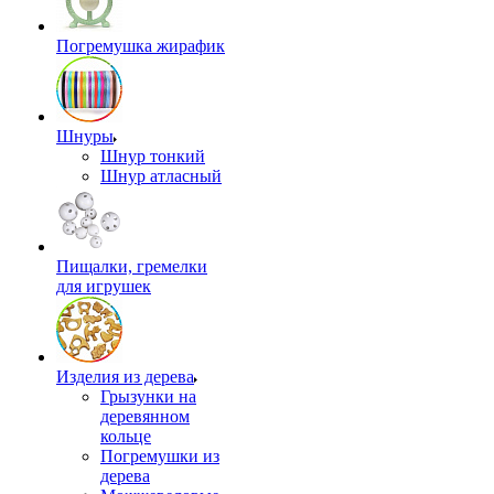
Погремушка жирафик
Шнуры
Шнур тонкий
Шнур атласный
Пищалки, гремелки
для игрушек
Изделия из дерева
Грызунки на
деревянном
кольце
Погремушки из
дерева