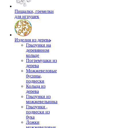
Пищалки, гремелки
для игрушек
Изделия из дерева
Грызунки на
деревянном
кольце
Погремушки из
дерева
Можжевеловые
бусины,
подвески
Кольца из
дерева
Грызунки из
можжевельника
Грызунки ,
подвески из
бука
Ложки
можжевеловые