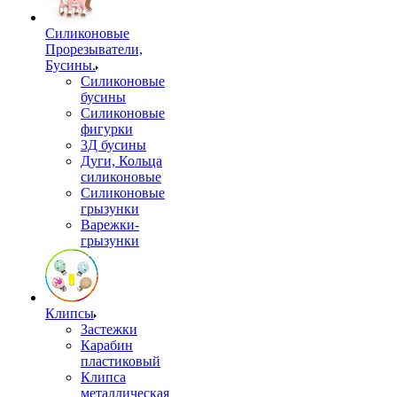
Силиконовые
Прорезыватели,
Бусины.
Силиконовые
бусины
Силиконовые
фигурки
3Д бусины
Дуги, Кольца
силиконовые
Силиконовые
грызунки
Варежки-
грызунки
Клипсы
Застежки
Карабин
пластиковый
Клипса
металлическая