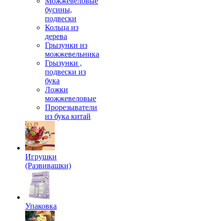
Можжевеловые
бусины,
подвески
Кольца из
дерева
Грызунки из
можжевельника
Грызунки ,
подвески из
бука
Ложки
можжевеловые
Прорезыватели
из бука китай
Игрушки
(Развивашки)
Упаковка