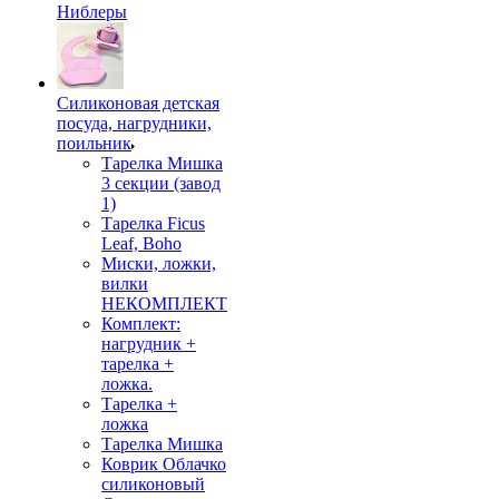
Ниблеры
Силиконовая детская
посуда, нагрудники,
поильник
Тарелка Мишка
3 секции (завод
1)
Тарелка Ficus
Leaf, Boho
Миски, ложки,
вилки
НЕКОМПЛЕКТ
Комплект:
нагрудник +
тарелка +
ложка.
Тарелка +
ложка
Тарелка Мишка
Коврик Облачко
силиконовый