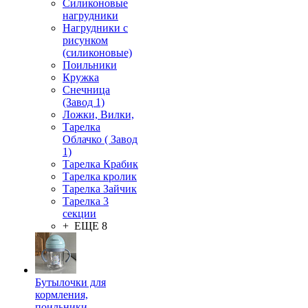
Силиконовые
нагрудники
Нагрудники с
рисунком
(силиконовые)
Поильники
Кружка
Снечница
(Завод 1)
Ложки, Вилки,
Тарелка
Облачко ( Завод
1)
Тарелка Крабик
Тарелка кролик
Тарелка Зайчик
Тарелка 3
секции
+ ЕЩЕ 8
Бутылочки для
кормления,
поильники