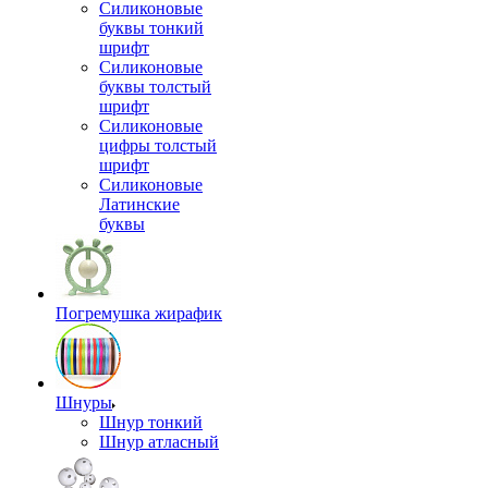
Силиконовые
буквы тонкий
шрифт
Силиконовые
буквы толстый
шрифт
Силиконовые
цифры толстый
шрифт
Силиконовые
Латинские
буквы
Погремушка жирафик
Шнуры
Шнур тонкий
Шнур атласный