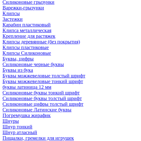
Силиконовые грызунки
Варежки-грызунки
Клипсы
Застежки
Карабин пластиковый
Клипса металлическая
Крепление для растяжек
Клипсы деревянные (без покрытия)
Клипсы пластиковые
Клипсы Силиконовые
Буквы, цифры
Силиконовые черные буквы
Буквы из бука
Буквы можжевеловые толстый шрифт
Буквы можжевеловые тонкий шрифт
буквы латиница 12 мм
Силиконовые буквы тонкий шрифт
Силиконовые буквы толстый шрифт
Силиконовые цифры толстый шрифт
Силиконовые Латинские буквы
Погремушка жирафик
Шнуры
Шнур тонкий
Шнур атласный
Пищалки, гремелки для игрушек