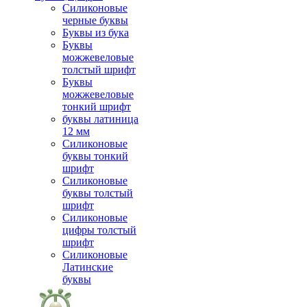
Силиконовые
черные буквы
Буквы из бука
Буквы
можжевеловые
толстый шрифт
Буквы
можжевеловые
тонкий шрифт
буквы латиница
12 мм
Силиконовые
буквы тонкий
шрифт
Силиконовые
буквы толстый
шрифт
Силиконовые
цифры толстый
шрифт
Силиконовые
Латинские
буквы