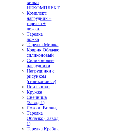
вилки
НЕКОМПЛЕКТ
Комплект:
нагрудник +
тарелка +
ложка.
Тарелка +
ложка
Тарелка Мишка
Коврик Облачко
силиконовый
Силиконовые
нагрудники
Нагрудники с
рисунком
(силиконовые)
Поильники
Кружка
Снечница
(Завод 1)
Ложки, Вилки,
Тарелка
Облачко ( Завод
1)
Тарелка Крабик