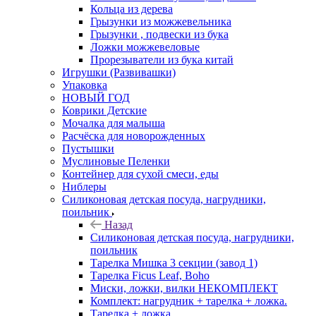
Кольца из дерева
Грызунки из можжевельника
Грызунки , подвески из бука
Ложки можжевеловые
Прорезыватели из бука китай
Игрушки (Развивашки)
Упаковка
НОВЫЙ ГОД
Коврики Детские
Мочалка для малыша
Расчёска для новорожденных
Пустышки
Муслиновые Пеленки
Контейнер для сухой смеси, еды
Ниблеры
Силиконовая детская посуда, нагрудники,
поильник
Назад
Силиконовая детская посуда, нагрудники,
поильник
Тарелка Мишка 3 секции (завод 1)
Тарелка Ficus Leaf, Boho
Миски, ложки, вилки НЕКОМПЛЕКТ
Комплект: нагрудник + тарелка + ложка.
Тарелка + ложка