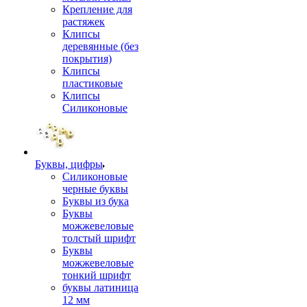
Крепление для
растяжек
Клипсы
деревянные (без
покрытия)
Клипсы
пластиковые
Клипсы
Силиконовые
Буквы, цифры
Силиконовые
черные буквы
Буквы из бука
Буквы
можжевеловые
толстый шрифт
Буквы
можжевеловые
тонкий шрифт
буквы латиница
12 мм