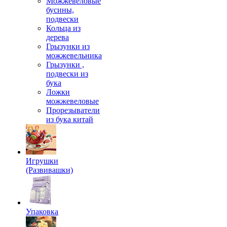
Можжевеловые
бусины,
подвески
Кольца из
дерева
Грызунки из
можжевельника
Грызунки ,
подвески из
бука
Ложки
можжевеловые
Прорезыватели
из бука китай
Игрушки
(Развивашки)
Упаковка