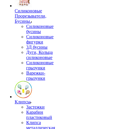
Силиконовые
Прорезыватели,
Бусины.
Силиконовые
бусины
Силиконовые
фигурки
3Д бусины
Дуги, Кольца
силиконовые
Силиконовые
грызунки
Варежки-
грызунки
Клипсы
Застежки
Карабин
пластиковый
Клипса
металлическая