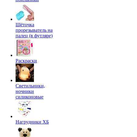
Щёточка
прорезыватель на
палец (в футляре)
Раскраски
Светильники,
ночники
силиконовые
Нагрудники ХБ