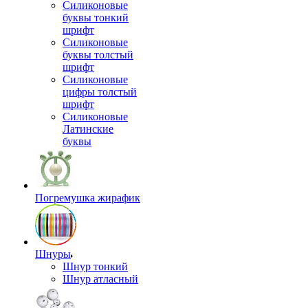
Силиконовые
буквы тонкий
шрифт
Силиконовые
буквы толстый
шрифт
Силиконовые
цифры толстый
шрифт
Силиконовые
Латинские
буквы
Погремушка жирафик
Шнуры
Шнур тонкий
Шнур атласный