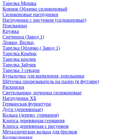
Тарелка Мишка
Коврик Облачко силиконовый
Силиконовые нагрудники
Нагрудники с рисунком (силиконовые)
Поильники
Кружка
Снечница (Завод 1)
Ложки, Вилки,
Тарелка Облачко ( Завод 1)
Тарелка Крабик
Тарелка кролик
Тарелка Зайчик
Тарелка 3 секции
Бутылочки для кормления, поильники
Щёточка прорезыватель на палец (в футляре)
Раскраски
Светильники, ночники силиконовые
Нагрудники ХБ
Германская фурнитура
Дуги (деревянные)
Кольца (дерево, германия)
Клипса деревянная германия
Клипса деревянная с рисунком
Металлические кольца для брелков
Колокольчики