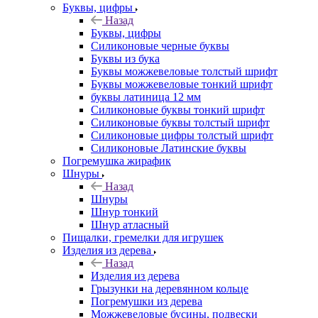
Буквы, цифры
Назад
Буквы, цифры
Силиконовые черные буквы
Буквы из бука
Буквы можжевеловые толстый шрифт
Буквы можжевеловые тонкий шрифт
буквы латиница 12 мм
Силиконовые буквы тонкий шрифт
Силиконовые буквы толстый шрифт
Силиконовые цифры толстый шрифт
Силиконовые Латинские буквы
Погремушка жирафик
Шнуры
Назад
Шнуры
Шнур тонкий
Шнур атласный
Пищалки, гремелки для игрушек
Изделия из дерева
Назад
Изделия из дерева
Грызунки на деревянном кольце
Погремушки из дерева
Можжевеловые бусины, подвески