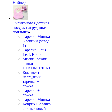
Ниблеры
Силиконовая детская
посуда, нагрудники,
поильник
Тарелка Мишка
3 секции (завод
1)
Тарелка Ficus
Leaf, Boho
Миски, ложки,
вилки
НЕКОМПЛЕКТ
Комплект:
нагрудник +
тарелка +
ложка.
Тарелка +
ложка
Тарелка Мишка
Коврик Облачко
силиконовый