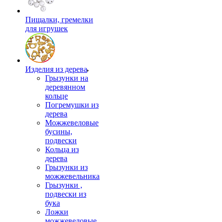
Пищалки, гремелки
для игрушек
Изделия из дерева
Грызунки на
деревянном
кольце
Погремушки из
дерева
Можжевеловые
бусины,
подвески
Кольца из
дерева
Грызунки из
можжевельника
Грызунки ,
подвески из
бука
Ложки
можжевеловые