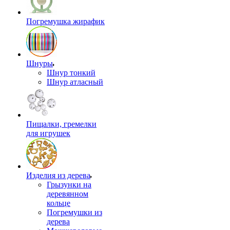
Погремушка жирафик
Шнуры
Шнур тонкий
Шнур атласный
Пищалки, гремелки
для игрушек
Изделия из дерева
Грызунки на
деревянном
кольце
Погремушки из
дерева