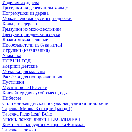
Изделия из дерева
Грызунки на деревянном кольце
Погремушки из дерева
Можжевеловые бусины, подвески
Кольца из дерева
Грызунки из можжевельника
Грызунки , подвески из бука
Ложки можжевеловые
Прорезыватели из бука китай
Игрушки (Развивашки)
Упаковка
НОВЫЙ ГОД
Коврики Детские
Мочалка для малыша
Расчёска для новорожденных
Пустышки
Муслиновые Пеленки
Контейнер для сухой смеси, еды
Ниблеры
Силиконовая детская посуда, нагрудники, поильник
Тарелка Мишка 3 секции (завод 1)
Тарелка Ficus Leaf, Boho
Миски, ложки, вилки НЕКОМПЛЕКТ
Комплект: нагрудник + тарелка + ложка.
Тарелка + ложка