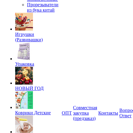
Прорезыватели
из бука китай
Игрушки
(Развивашки)
Упаковка
НОВЫЙ ГОД
Совместная
Вопро
Коврики Детские
ОПТ
закупка
Контакты
Ответ
(предзаказ)