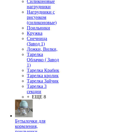
Силиконовые
нагрудники
Нагрудники с
рисунком
(силиконовые)
Поильники
Кружка
Снечница
(Завод 1)
Ложки, Вилки,
Тарелка
Облачко ( Завод
1)
Тарелка Крабик
Тарелка кролик
Тарелка Зайчик
Тарелка 3
секции
+ ЕЩЕ 8
Бутылочки для
кормления,
поильники