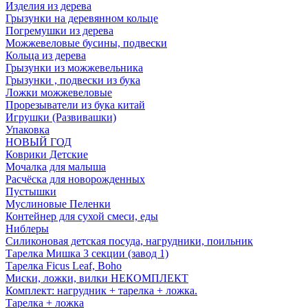
Изделия из дерева
Грызунки на деревянном кольце
Погремушки из дерева
Можжевеловые бусины, подвески
Кольца из дерева
Грызунки из можжевельника
Грызунки , подвески из бука
Ложки можжевеловые
Прорезыватели из бука китай
Игрушки (Развивашки)
Упаковка
НОВЫЙ ГОД
Коврики Детские
Мочалка для малыша
Расчёска для новорожденных
Пустышки
Муслиновые Пеленки
Контейнер для сухой смеси, еды
Ниблеры
Силиконовая детская посуда, нагрудники, поильник
Тарелка Мишка 3 секции (завод 1)
Тарелка Ficus Leaf, Boho
Миски, ложки, вилки НЕКОМПЛЕКТ
Комплект: нагрудник + тарелка + ложка.
Тарелка + ложка