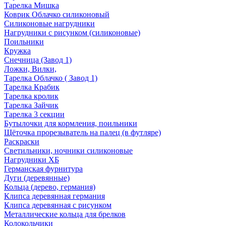
Тарелка Мишка
Коврик Облачко силиконовый
Силиконовые нагрудники
Нагрудники с рисунком (силиконовые)
Поильники
Кружка
Снечница (Завод 1)
Ложки, Вилки,
Тарелка Облачко ( Завод 1)
Тарелка Крабик
Тарелка кролик
Тарелка Зайчик
Тарелка 3 секции
Бутылочки для кормления, поильники
Щёточка прорезыватель на палец (в футляре)
Раскраски
Светильники, ночники силиконовые
Нагрудники ХБ
Германская фурнитура
Дуги (деревянные)
Кольца (дерево, германия)
Клипса деревянная германия
Клипса деревянная с рисунком
Металлические кольца для брелков
Колокольчики