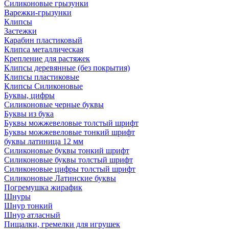
Силиконовые грызунки
Варежки-грызунки
Клипсы
Застежки
Карабин пластиковый
Клипса металлическая
Крепление для растяжек
Клипсы деревянные (без покрытия)
Клипсы пластиковые
Клипсы Силиконовые
Буквы, цифры
Силиконовые черные буквы
Буквы из бука
Буквы можжевеловые толстый шрифт
Буквы можжевеловые тонкий шрифт
буквы латиница 12 мм
Силиконовые буквы тонкий шрифт
Силиконовые буквы толстый шрифт
Силиконовые цифры толстый шрифт
Силиконовые Латинские буквы
Погремушка жирафик
Шнуры
Шнур тонкий
Шнур атласный
Пищалки, гремелки для игрушек